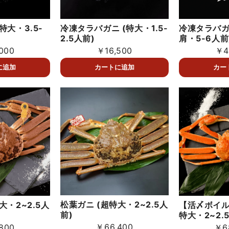
特大・3.5-
冷凍タラバガニ (特大・1.5-
冷凍タラバガ
2.5人前)
肩・5-6人前
000
￥16,500
￥4
松葉ガニ (超特大・2~2.5人
大・2~2.5人
【活〆ボイル
前)
特大・2~2.
￥66,400
800
￥6