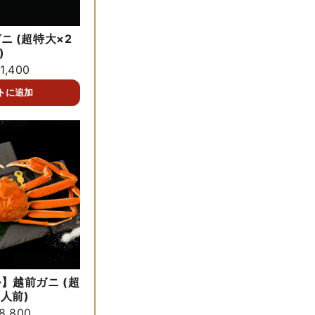
ニ (超特大×2
)
1,400
】越前ガニ (超
5人前)
8,800