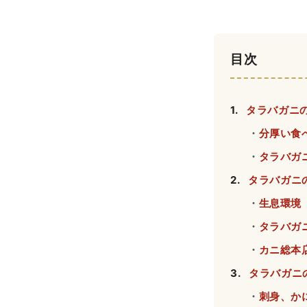
目次
1
.
タラバガニ
・
分厚い食
・
タラバガ
2
.
タラバガニ
・
生息環境
・
タラバガ
・
カニ総本
3
.
タラバガニ
・
刺身、か