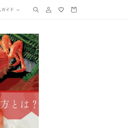
気
カ
グ
に
ー
入ガイド
イ
入
ト
ン
り