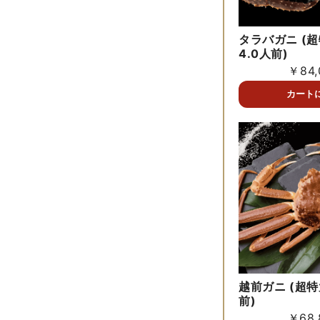
タラバガニ (超
4.0人前)
￥84,
越前ガニ (超特
前)
￥68,