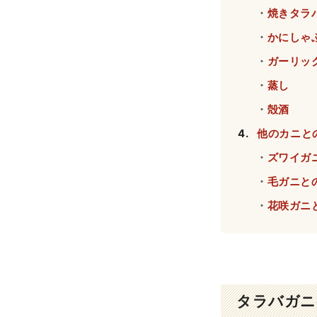
・
焼きタラ
・
かにしゃ
・
ガーリッ
・
蒸し
・
殻酒
4
.
他のカニと
・
ズワイガ
・
毛ガニと
・
花咲ガニ
タラバガニ