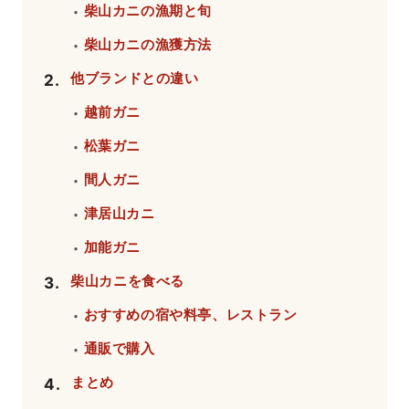
柴山カニの漁期と旬
・
柴山カニの漁獲方法
・
他ブランドとの違い
2
.
越前ガニ
・
松葉ガニ
・
間人ガニ
・
津居山カニ
・
加能ガニ
・
柴山カニを食べる
3
.
おすすめの宿や料亭、レストラン
・
通販で購入
・
まとめ
4
.