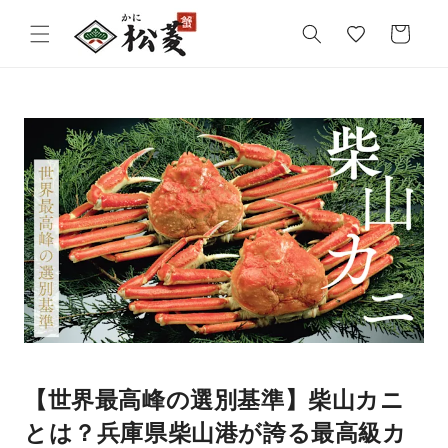
気
カ
に
ー
入
ト
り
【世界最高峰の選別基準】柴山カニ
とは？兵庫県柴山港が誇る最高級カ