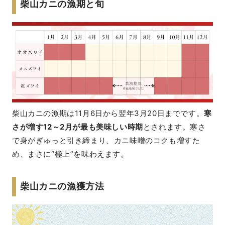
柴山カニの漁期と旬
柴山カニの漁期は11月6日から翌年3月20日までです。
寒
さが増す12～2月が最も美味しい時期
とされます。寒さ
で身がぎゅっと引き締まり、カニ味噌のコクも増すた
め、まさに“極上”を味わえます。
柴山カニの漁獲方法