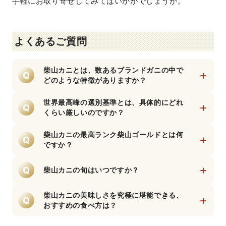
手軽にお取り寄せしてみてはいかがでしょうか。
よくあるご質問
柴山カニとは、数あるブランドガニの中で
+
Q
どのような特徴がありますか？
兵庫県香美町の柴山港に揚がるオスのズワイ
ガニのことで、最大の特徴は「日本一、そし
世界最高峰の選別基準とは、具体的にどれ
+
Q
て世界最高峰とも言われる厳格な選別基準」
くらい厳しいのですか？
A
にあります。漁獲されたカニは、港に帰ると
通常の漁港では数段階〜十数段階の選別が一
熟練の選別人によって瞬時に見極められ、他
般的ですが、柴山港ではカニの大きさ、重
柴山カニの最高ランク柴山ゴールドとは何
+
Q
を寄せ付けない最高品質のブランドガニとし
さ、身詰まり、色艶、足の揃い方などを細か
ですか？
て市場に送り出されます。
くチェックし、なんと100段階以上に緻密に
100段階以上に及ぶ厳しい選別の頂点に君臨
A
選別されます。この妥協のないプロの目利き
する、1.4kg以上の極上の個体にのみ与えられ
+
Q
柴山カニの旬はいつですか？
があるからこそ、柴山カニは箱を開けた瞬間
る幻の最高称号です。全体のわずか数パーセ
に一切のハズレがないと、全国の高級料亭や
毎年11月6日の解禁日から、翌年3月20日まで
ントしか現れない希少なカニで、王者の風格
A
食通から絶対的な信頼を得ています。
の約4ヶ月半の間だけです。柴山港の漁船は海
漂う圧倒的なサイズ感と、極限まで詰まった
柴山カニの美味しさを究極に堪能できる、
+
Q
底の起伏が激しく、エサが豊富な一級の漁場
身・味噌の濃厚さはまさに至高の逸品。本物
おすすめの食べ方は？
A
で操業するため、この冬の時期に水揚げされ
の証としてピンク色のタグが取り付けられま
選別基準が厳しく鮮度が抜群だからこそ、ま
るカニはどれも身がパンパンに肥えており、
す。
ずは何もつけずに味わうボイルがおすすめで