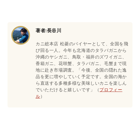
濃厚な旨味を蓄えています。
す。職人が絶妙な塩加減で茹で上げた身は、
上品な甘みと適度な弾力があり、カニ味噌の
A
コクと絡めて食べると言葉を失うほどの美味
しさです。また、新鮮だからこそ身がフワッ
著者:
長谷川
と花開くカニ刺しや、香ばしさが五感を刺激
する炭火焼きガニも外せません。
カニ総本店 松菱のバイヤーとして、全国を飛
び回る一人。今年も北海道のタラバガニから
沖縄のヤシガニ、鳥取・福井のズワイガニ、
香箱ガニ、花咲蟹、タラバガニ、毛蟹まで現
地に赴き市場調査。「今後、全国の隠れた逸
品を更に増やしていく予定です。全国の海か
ら直送する多種多様な美味しいカニを楽しん
でいただけると嬉しいです」（
プロフィー
ル
）