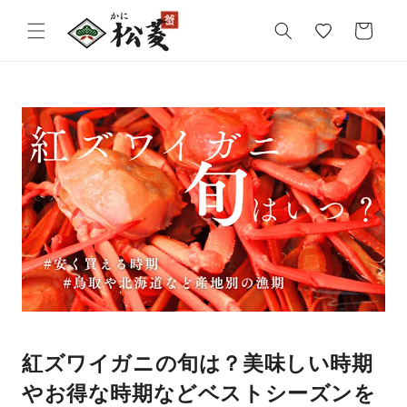
気
カ
に
ー
入
ト
り
紅ズワイガニの旬は？美味しい時期
やお得な時期などベストシーズンを