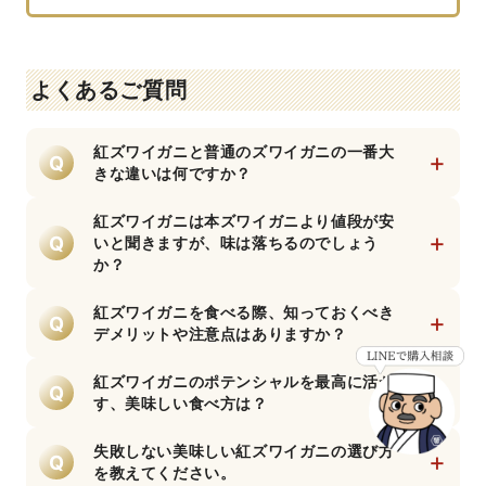
よくあるご質問
紅ズワイガニと普通のズワイガニの一番大
+
Q
きな違いは何ですか？
最も分かりやすい違いは生のときの色と生息
する海の深さです。 紅ズワイガニは生きてい
紅ズワイガニは本ズワイガニより値段が安
+
る時から全身が鮮やかな赤色で水深500m〜
Q
いと聞きますが、味は落ちるのでしょう
A
2,500mの栄養豊富な深海に生息していま
か？
す。本ズワイガニは生の時は茶褐色で茹でる
いいえ、決して味が劣るわけではありませ
と赤くなり、水深200m〜400mに生息して
ん。紅ズワイガニは水分量が多いためジュー
紅ズワイガニを食べる際、知っておくべき
+
Q
います。
シーで、本ズワイガニ以上に甘みが強いとい
デメリットや注意点はありますか？
A
う素晴らしい特徴を持っています。価格が手
身がやや痩せやすい点と、鮮度落ちが早い点
頃なのは漁期が長く、カニ籠漁法で一度にた
です。本ズワイガニに比べると殻の中の身の
紅ズワイガニのポテンシャルを最高に活か
+
Q
くさん獲れるためです。安くて抜群に甘いと
詰まりが少し控えめに感じられることがあり
す、美味しい食べ方は？
いう、非常にコスパの高いカニです。
A
ます。また、水揚げ後の鮮度管理が難しいた
その強い甘みとジューシーさを活かした「カ
め、流通する多くが水揚げ直後に現地でボイ
ニ鍋（生・ポーション）」や「ボイルのその
失敗しない美味しい紅ズワイガニの選び方
+
Q
ルされたものや急速冷凍されたものになりま
まま剥き身」が絶品です。また、熱を通して
を教えてください。
す。