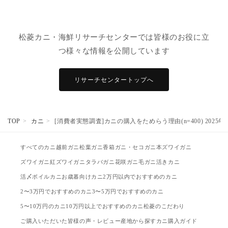
松菱カニ・海鮮リサーチセンターでは皆様のお役に立
つ様々な情報を公開しています
リサーチセンタートップへ
TOP
カニ
[消費者実態調査]カニの購入をためらう理由(n=400) 2025年
すべてのカニ
越前ガニ
松葉ガニ
香箱ガニ・セコガニ
本ズワイガニ
ズワイガニ
紅ズワイガニ
タラバガニ
花咲ガニ
毛ガニ
活きカニ
活〆ボイルカニ
お歳暮向けカニ
2万円以内でおすすめのカニ
2〜3万円でおすすめのカニ
3〜5万円でおすすめのカニ
5〜10万円のカニ
10万円以上でおすすめのカニ
松菱のこだわり
ご購入いただいた皆様の声・レビュー
産地から探す
カニ購入ガイド