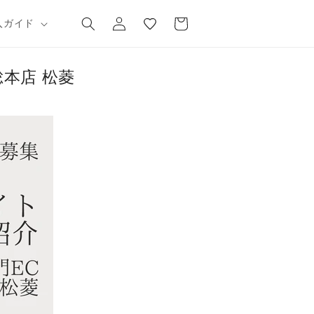
気
カ
グ
に
ー
入ガイド
イ
入
ト
ン
り
本店 松菱