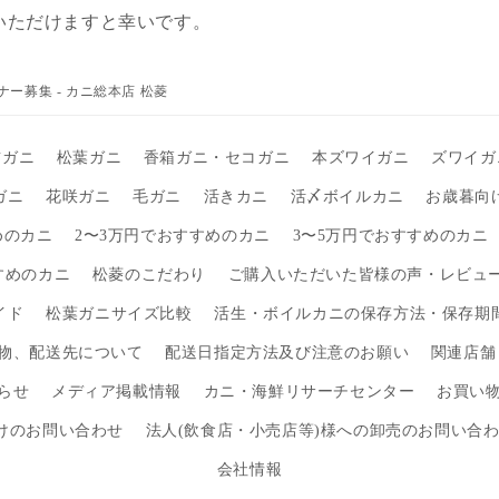
いただけますと幸いです。
募集 - カニ総本店 松菱
前ガニ
松葉ガニ
香箱ガニ・セコガニ
本ズワイガニ
ズワイガ
ガニ
花咲ガニ
毛ガニ
活きカニ
活〆ボイルカニ
お歳暮向
めのカニ
2〜3万円でおすすめのカニ
3〜5万円でおすすめのカニ
すめのカニ
松菱のこだわり
ご購入いただいた皆様の声・レビュ
イド
松葉ガニサイズ比較
活生・ボイルカニの保存方法・保存期
物、配送先について
配送日指定方法及び注意のお願い
関連店舗
らせ
メディア掲載情報
カニ・海鮮リサーチセンター
お買い
けのお問い合わせ
法人(飲食店・小売店等)様への卸売のお問い合
会社情報