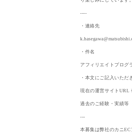
----
・連絡先
k.hasegawa@matsubishi.
・件名
アフィリエイトプログ
・本文に
ご記入いただ
現在の運営サイトURL
過去のご経験・実績等
---
本募集は弊社のカニE